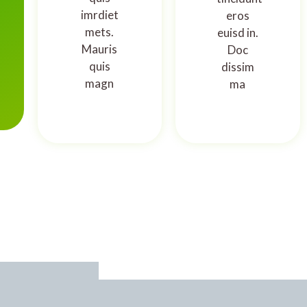
imrdiet
eros
mets.
euisd in.
Mauris
Doc
quis
dissim
magn
ma