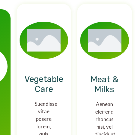
Vegetable
Meat &
Care
Milks
Suendisse
Aenean
vitae
eleifend
posere
rhoncus
lorem,
nisi, vel
quis
tincidunt