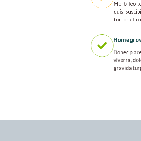
Morbi leo t
quis, suscip
tortor ut c
Homegro
Donec place
viverra, dol
gravida tur