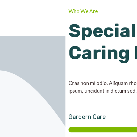
Who We Are
Special
Caring
Cras non mi odio. Aliquam rhonc
ipsum, tincidunt in dictum sed,
Gardern Care