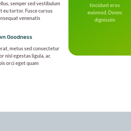
ellus, semper sed vestibulum
tincidunt eros
it eu tortor. Fusce cursus
euismod. Donec
onsequat venenatis
dignissim
wn Goodness
rat, metus sed consectetur
or nisl egestas ligula, ac
pis orci eget quam