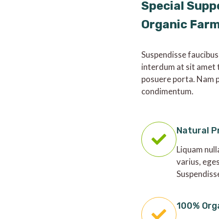
Special Supp
Organic Far
Suspendisse faucibus
interdum at sit amet 
posuere porta. Nam p
condimentum.
Natural P
Liquam null
varius, ege
Suspendiss
100% Org