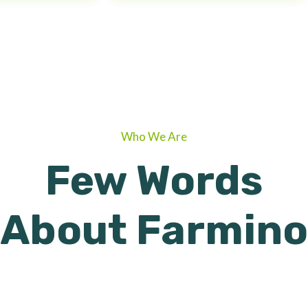
Who We Are
Few Words
About Farmino