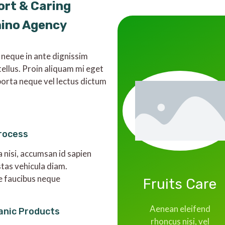
ort & Caring
mino Agency
 neque in ante dignissim
tellus. Proin aliquam mi eget
orta neque vel lectus dictum
rocess
a nisi, accumsan id sapien
stas vehicula diam.
e faucibus neque
Fruits Care
Aenean eleifend
anic Products
rhoncus nisi, vel