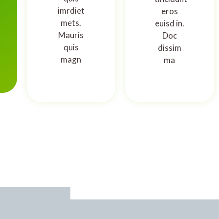
imrdiet
eros
mets.
euisd in.
Mauris
Doc
quis
dissim
magn
ma