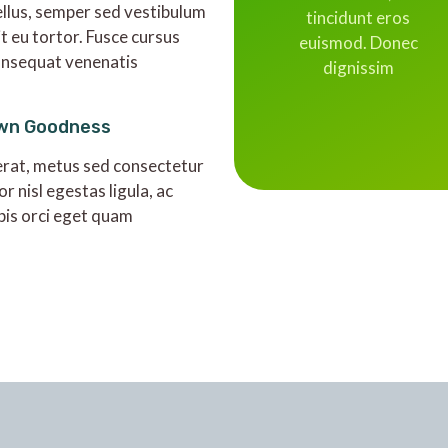
ellus, semper sed vestibulum
tincidunt eros
it eu tortor. Fusce cursus
euismod. Donec
onsequat venenatis
dignissim
wn Goodness
rat, metus sed consectetur
or nisl egestas ligula, ac
pis orci eget quam