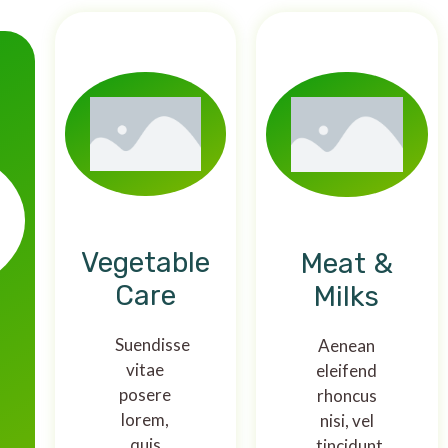
Vegetable
Meat &
Care
Milks
Suendisse
Aenean
vitae
eleifend
posere
rhoncus
lorem,
nisi, vel
quis
tincidunt