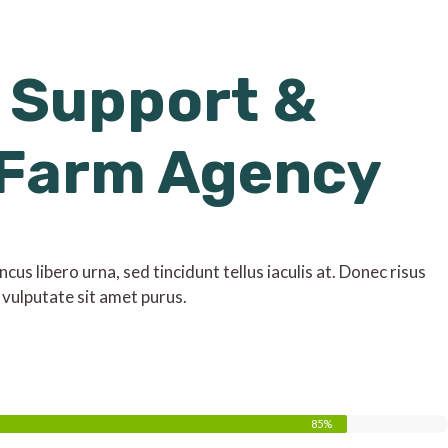
 Support &
 Farm Agency
us libero urna, sed tincidunt tellus iaculis at. Donec risus
 vulputate sit amet purus.
85%