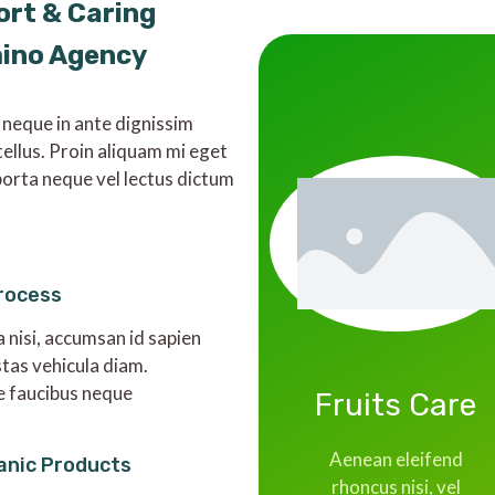
ort & Caring
mino Agency
 neque in ante dignissim
tellus. Proin aliquam mi eget
orta neque vel lectus dictum
rocess
a nisi, accumsan id sapien
stas vehicula diam.
e faucibus neque
Fruits Care
Aenean eleifend
anic Products
rhoncus nisi, vel