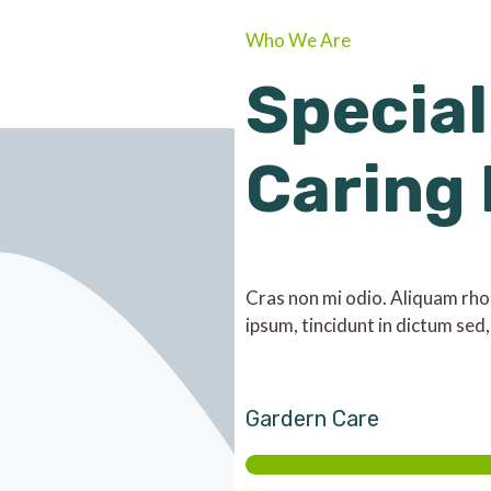
Who We Are
Special
Caring
Cras non mi odio. Aliquam rhonc
ipsum, tincidunt in dictum sed,
Gardern Care