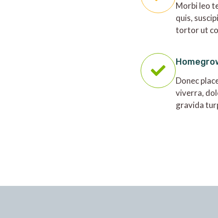
Morbi leo t
quis, suscip
tortor ut c
Homegro
Donec place
viverra, dol
gravida tur