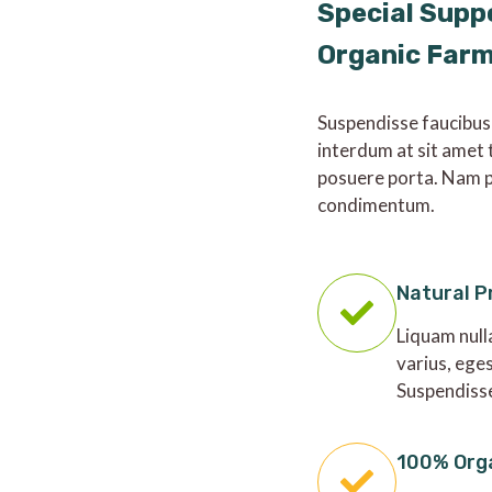
Special Supp
Organic Far
Suspendisse faucibus
interdum at sit amet 
posuere porta. Nam p
condimentum.
Natural P
Liquam null
varius, ege
Suspendiss
100% Org