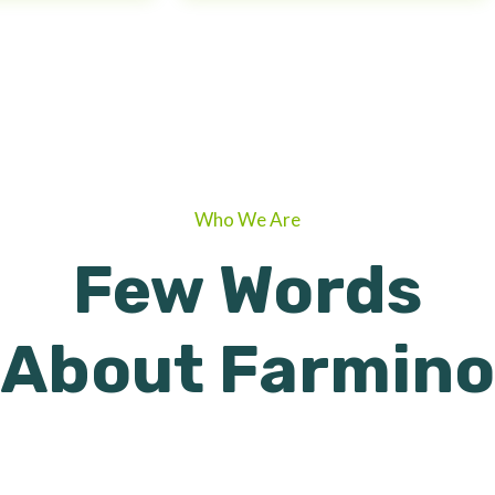
Who We Are
Few Words
About Farmino