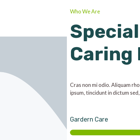
Who We Are
Special
Caring
Cras non mi odio. Aliquam rhonc
ipsum, tincidunt in dictum sed,
Gardern Care