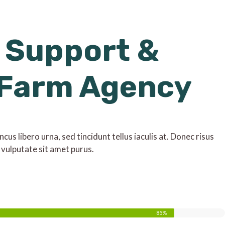
 Support &
 Farm Agency
us libero urna, sed tincidunt tellus iaculis at. Donec risus
 vulputate sit amet purus.
85%