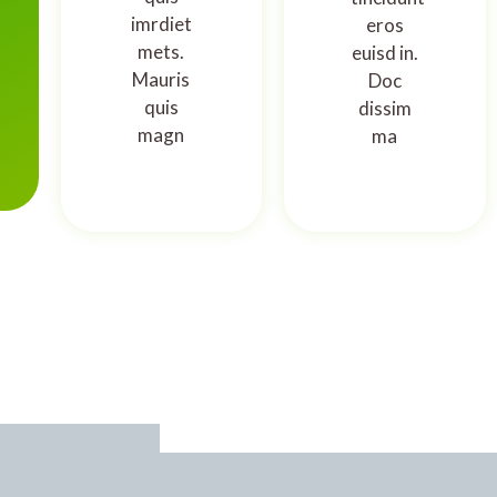
imrdiet
eros
mets.
euisd in.
Mauris
Doc
quis
dissim
magn
ma