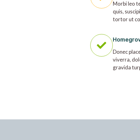
Morbi leo t
quis, suscip
tortor ut c
Homegro
Donec place
viverra, dol
gravida tur