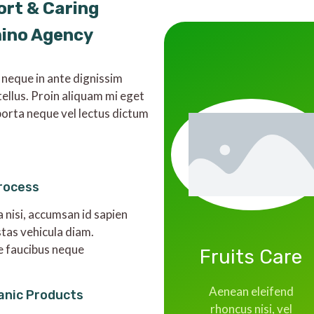
ort & Caring
mino Agency
 neque in ante dignissim
tellus. Proin aliquam mi eget
orta neque vel lectus dictum
rocess
a nisi, accumsan id sapien
stas vehicula diam.
e faucibus neque
Fruits Care
Aenean eleifend
anic Products
rhoncus nisi, vel