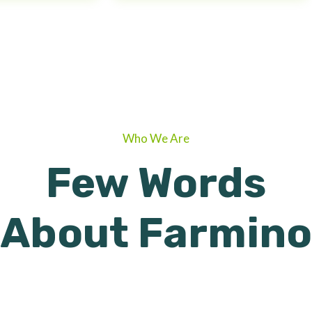
Who We Are
Few Words
About Farmino