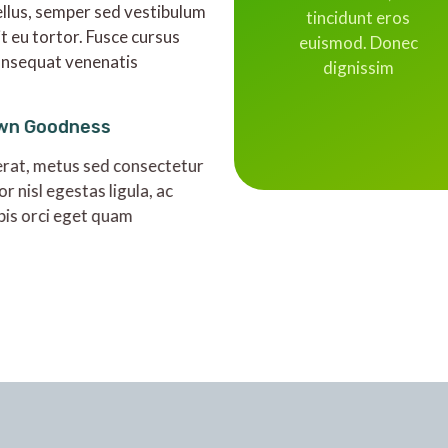
ellus, semper sed vestibulum
tincidunt eros
it eu tortor. Fusce cursus
euismod. Donec
onsequat venenatis
dignissim
wn Goodness
rat, metus sed consectetur
or nisl egestas ligula, ac
pis orci eget quam