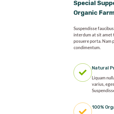
Special Supp
Organic Far
Suspendisse faucibus
interdum at sit amet 
posuere porta. Nam p
condimentum.
Natural P
Liquam null
varius, ege
Suspendiss
100% Org