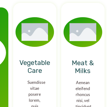
Vegetable
Meat &
Care
Milks
Suendisse
Aenean
vitae
eleifend
posere
rhoncus
lorem,
nisi, vel
quis
tincidunt