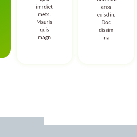
imrdiet
eros
mets.
euisd in.
Mauris
Doc
quis
dissim
magn
ma