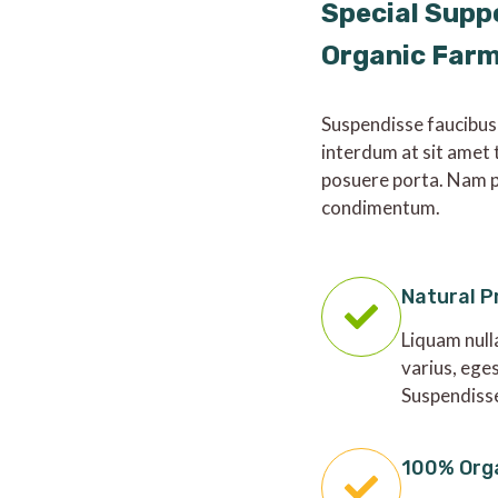
Special Supp
Organic Far
Suspendisse faucibus
interdum at sit amet 
posuere porta. Nam p
condimentum.
Natural P
Liquam null
varius, ege
Suspendiss
100% Org