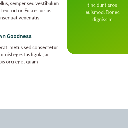
ellus, semper sed vestibulum
tincidunt eros
it eu tortor. Fusce cursus
euismod. Donec
onsequat venenatis
dignissim
wn Goodness
rat, metus sed consectetur
or nisl egestas ligula, ac
pis orci eget quam