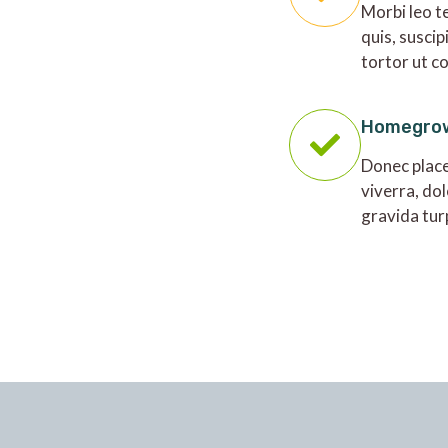
Morbi leo t
quis, suscip
tortor ut c
Homegro
Donec place
viverra, dol
gravida tur