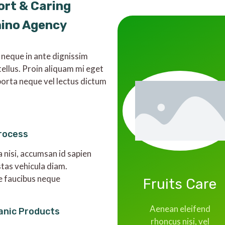
ort & Caring
mino Agency
 neque in ante dignissim
tellus. Proin aliquam mi eget
orta neque vel lectus dictum
rocess
a nisi, accumsan id sapien
stas vehicula diam.
e faucibus neque
Fruits Care
Aenean eleifend
anic Products
rhoncus nisi, vel