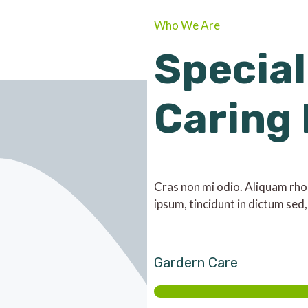
Who We Are
Special
Caring
Cras non mi odio. Aliquam rhonc
ipsum, tincidunt in dictum sed,
Gardern Care