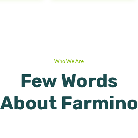
Who We Are
Few Words
About Farmino