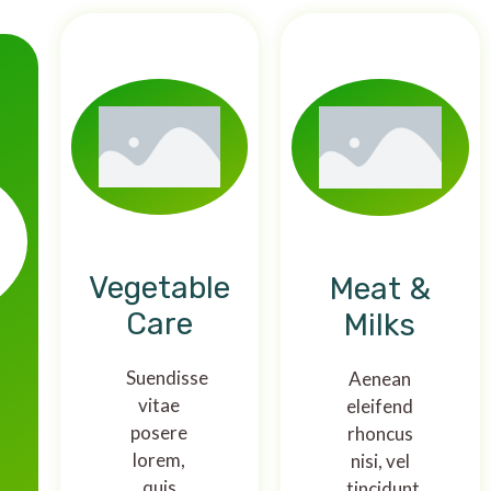
Vegetable
Meat &
Care
Milks
Suendisse
Aenean
vitae
eleifend
posere
rhoncus
lorem,
nisi, vel
quis
tincidunt