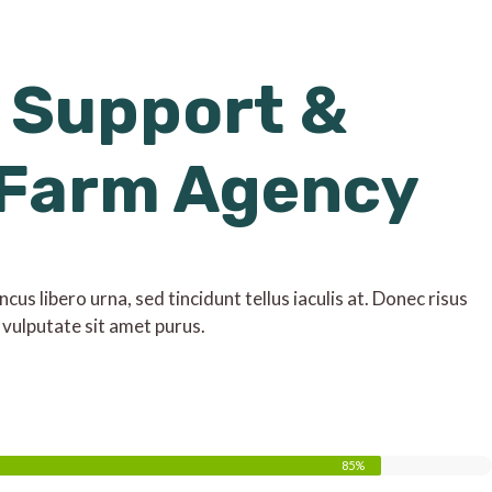
 Support &
 Farm Agency
us libero urna, sed tincidunt tellus iaculis at. Donec risus
 vulputate sit amet purus.
85%