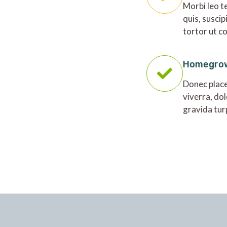
Morbi leo t
quis, suscip
tortor ut c
Homegro
Donec place
viverra, dol
gravida tur