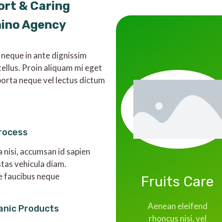
ort & Caring
mino Agency
 neque in ante dignissim
tellus. Proin aliquam mi eget
orta neque vel lectus dictum
rocess
a nisi, accumsan id sapien
stas vehicula diam.
e faucibus neque
Fruits Care
Aenean eleifend
anic Products
rhoncus nisi, vel