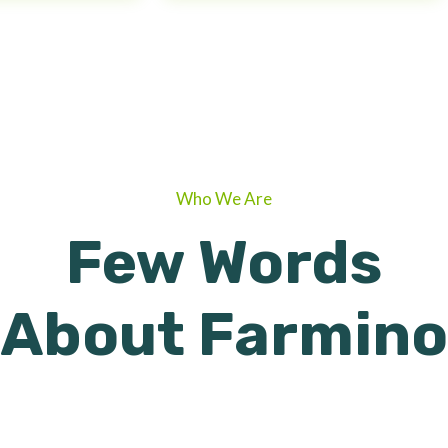
Who We Are
Few Words
About Farmino