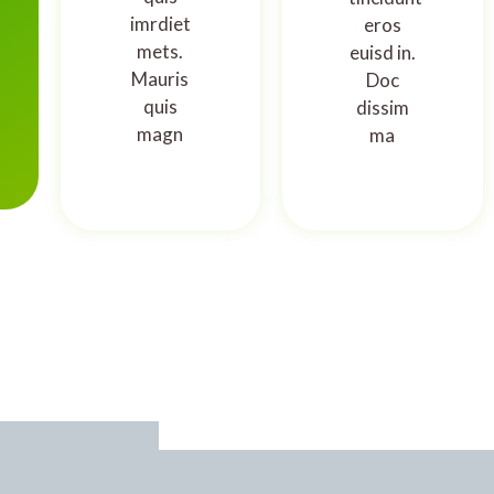
imrdiet
eros
mets.
euisd in.
Mauris
Doc
quis
dissim
magn
ma