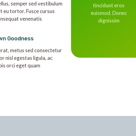
ellus, semper sed vestibulum
tincidunt eros
it eu tortor. Fusce cursus
euismod. Donec
onsequat venenatis
dignissim
wn Goodness
rat, metus sed consectetur
or nisl egestas ligula, ac
pis orci eget quam