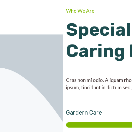
Who We Are
Special
Caring
Cras non mi odio. Aliquam rhonc
ipsum, tincidunt in dictum sed,
Gardern Care