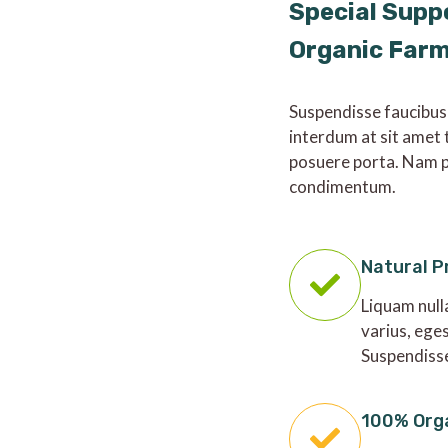
Special Supp
Organic Far
Suspendisse faucibus
interdum at sit amet 
posuere porta. Nam p
condimentum.
Natural P
Liquam null
varius, ege
Suspendiss
100% Org