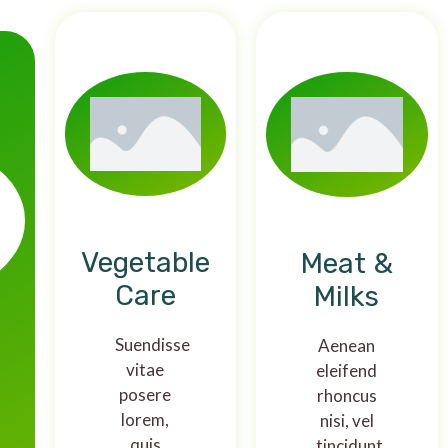
Vegetable
Meat &
Care
Milks
Suendisse
Aenean
vitae
eleifend
posere
rhoncus
lorem,
nisi, vel
quis
tincidunt