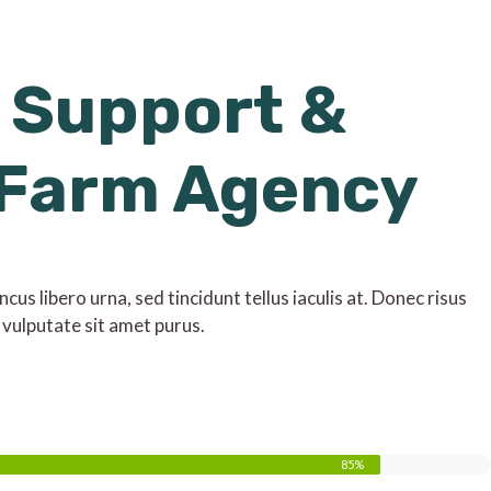
 Support &
 Farm Agency
us libero urna, sed tincidunt tellus iaculis at. Donec risus
 vulputate sit amet purus.
85%