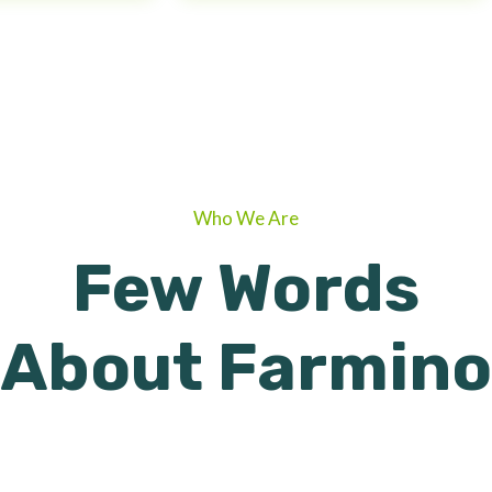
Who We Are
Few Words
About Farmino