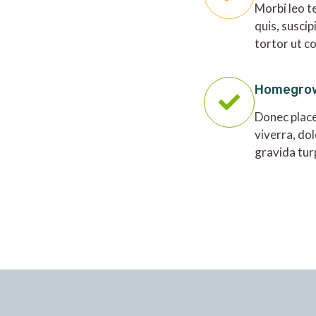
Morbi leo t
quis, suscip
tortor ut c
Homegro
Donec place
viverra, dol
gravida tur