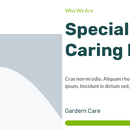
Who We Are
Special
Caring
Cras non mi odio. Aliquam rhonc
ipsum, tincidunt in dictum sed,
Gardern Care