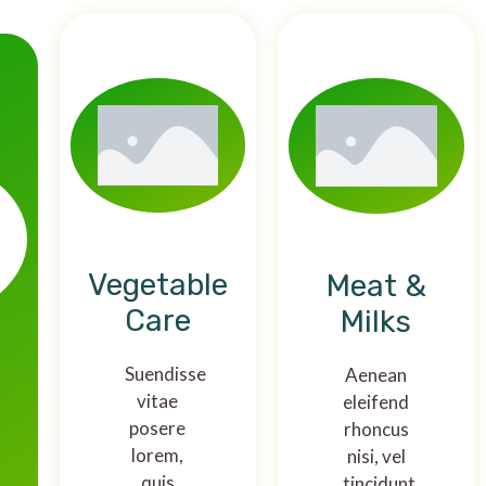
Vegetable
Meat &
Care
Milks
Suendisse
Aenean
vitae
eleifend
posere
rhoncus
lorem,
nisi, vel
quis
tincidunt