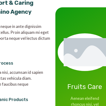
ort & Caring
mino Agency
 neque in ante dignissim
tellus. Proin aliquam mi eget
orta neque vel lectus dictum
rocess
a nisi, accumsan id sapien
stas vehicula diam.
e faucibus neque
Fruits Care
Aenean eleifend
anic Products
rhoncus nisi, vel