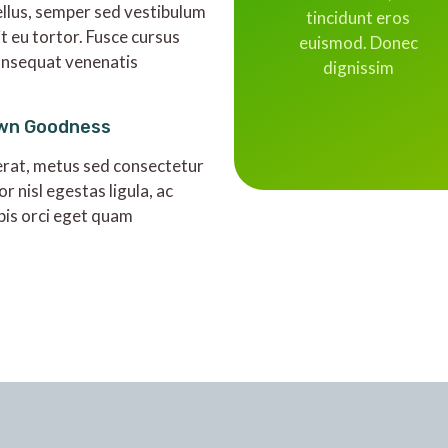
ellus, semper sed vestibulum
tincidunt eros
it eu tortor. Fusce cursus
euismod. Donec
onsequat venenatis
dignissim
wn Goodness
rat, metus sed consectetur
or nisl egestas ligula, ac
pis orci eget quam