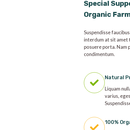
Special Supp
Organic Far
Suspendisse faucibus
interdum at sit amet 
posuere porta. Nam p
condimentum.
Natural P
Liquam null
varius, ege
Suspendiss
100% Org