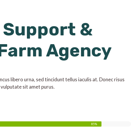
 Support &
 Farm Agency
us libero urna, sed tincidunt tellus iaculis at. Donec risus
 vulputate sit amet purus.
85%