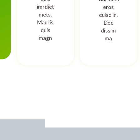
imrdiet
eros
mets.
euisd in.
Mauris
Doc
quis
dissim
magn
ma